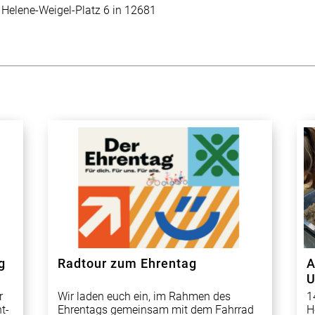
 Helene-Weigel-Platz 6 in 12681
g
Radtour zum Ehrentag
A
U
r
Wir laden euch ein, im Rahmen des
1
t-
Ehrentags gemeinsam mit dem Fahrrad
H