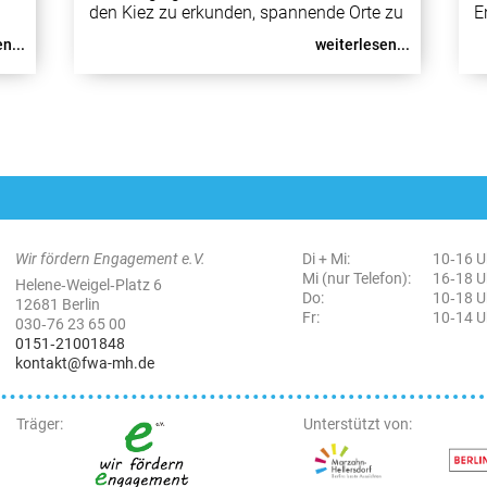
den Kiez zu erkunden, spannende Orte zu
E
nd
entdecken und dabei mehr über
w
n...
weiterlesen...
e
Engagement in Marzahn-Hellersdorf zu
W
erfahren. Während dieser Tour besuchen
U
,
wir verschiedene Stationen im Bezirk, an
z
denen Engagement sichtbar wird. Zum
a
Absc
Wir fördern Engagement e.V.
Di + Mi:
10‑16 U
Mi (nur Telefon):
16‑18 U
Helene‑Weigel‑Platz 6
Do:
10‑18 U
12681 Berlin
Fr:
10‑14 U
030‑76 23 65 00
0151‑21001848
kontakt@fwa-mh.de
Träger:
Unterstützt von: