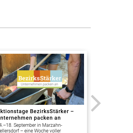
ktionstage BezirksStärker –
Aktionswoc
nternehmen packen an
Unser Grund
Geburtstag!
4.–18. September in Marzahn-
Am 23. Mai 202
ellersdorf – eine Woche voller
Verabschiedun