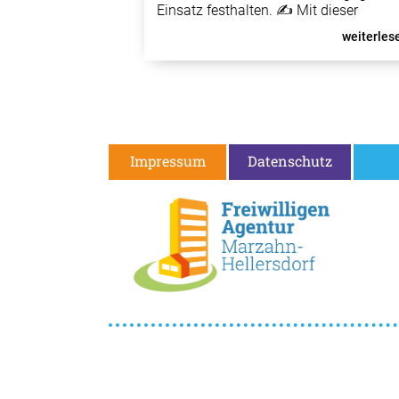
Einsatz festhalten. ✍️ Mit dieser
 das
Schreibwerkstatt machen Freiwillige u
e Hellersdorf
weiterlese
weiterlesen...
Volunteers ihre persönlichen Erlebniss
fende Hände:
bei gemeinnützigen Veranstaltungen
r) –
sichtbar. Mit kreativen Schreibübungen
Zossener Str.
Gemeinschaftsgeschicht
Impressum
Datenschutz