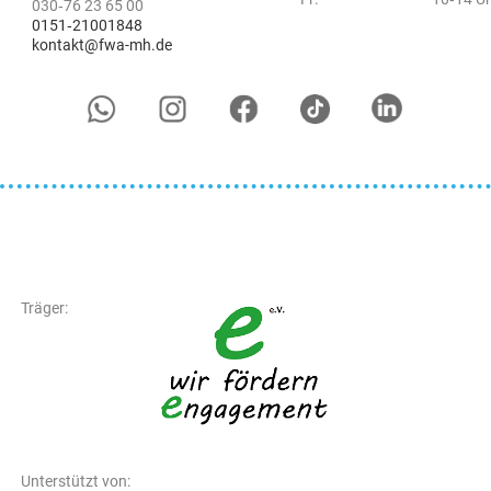
030‑76 23 65 00
0151‑21001848
kontakt@fwa-mh.de
Träger:
Unterstützt von: