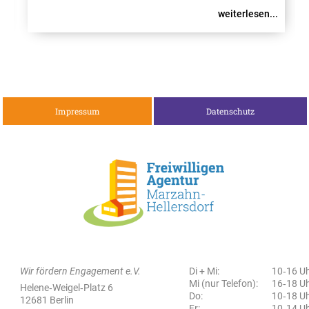
Möglichkeiten des ehrenamtlichen Engagements
weiterlesen...
im Bezirk kennenzulernen. Unter dem Motto
„Unsere Erfahrung zählt“ erwarten Interessierte
zwei Veranstal
Impressum
Datenschutz
Wir fördern Engagement e.V.
Di + Mi:
10‑16 U
Mi (nur Telefon):
16‑18 U
Helene‑Weigel‑Platz 6
Do:
10‑18 U
12681 Berlin
Fr:
10‑14 U