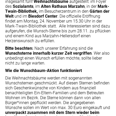
insgesamt fünf
Weihnachtsbäume
aufgestellt: im Foyer
des
Sozialamts
, im
Alten Rathaus Marzahn
, in der
Mark-
Twain-Bibliothek,
im Besucherzentrum in den
Gärten der
Welt
und im
Biesdorf Center
. Die offizielle Eröffnung
findet am Montag, 24. November um 15.30 Uhr in der
Mark-Twain-Bibliothek statt. Alle Interessierten sind dazu
aufgerufen, die Wunsch-Sterne bis zum 28.11. zu pflücken
und einem Kind aus Marzahn-Hellersdorf einen
Herzenswunsch zu erfüllen.
Bitte beachten:
Nach unserer Erfahrung sind die
Wunschsterne innerhalb kurzer Zeit vergriffen
. Wer also
unbedingt einen Wunsch erfüllen möchte, sollte lieber
nicht zu lange warten.
Wie die Wunschbaum-Aktion funktioniert
Die Weihnachtsbäume werden mit sogenannten
Wunschsternen geschmückt. Auf diesen Sternen befinden
sich Geschenkwünsche von Kindern aus finanziell
benachteiligten Ein-Eltern-Familien und dem Betreuten
Wohnen im Bezirk. Die Sterne können dann von allen
Bürger*innen gepflückt werden. Die angegebenen
Wünsche sollen im Wert von max. 30 Euro eingekauft und
unverpackt zusammen mit dem Stern wieder beim