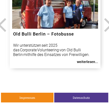
Old Bulli Berlin – Fotobusse
Wir unterstützen seit 2025
das Corporate Volunteering von Old Bulli
Berlin mithilfe des Einsatzes von Freiwilligen.
Lucas Kohlruss alias Old Bulli Berlin
weiterlesen...
stellt gemeinnützigen Organisationen bei
deren gemeinwohlorientierten Veranstaltungen Fotobulli-
Fahrzeuge auf
Impressum
Datenschutz