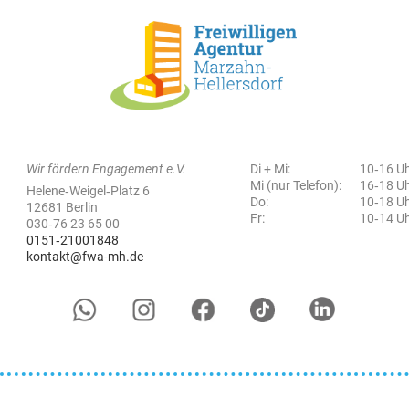
Wir fördern Engagement e.V.
Di + Mi:
10‑16 U
Mi (nur Telefon):
16‑18 U
Helene‑Weigel‑Platz 6
Do:
10‑18 U
12681 Berlin
Fr:
10‑14 U
030‑76 23 65 00
0151‑21001848
kontakt@fwa-mh.de