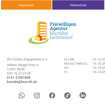
Impressum
Datenschutz
Wir fördern Engagement e.V.
Di + Mi:
10‑16 U
Mi (nur Telefon):
16‑18 U
Helene‑Weigel‑Platz 6
Do:
10‑18 U
12681 Berlin
Fr:
10‑14 U
030‑76 23 65 00
0151‑21001848
kontakt@fwa-mh.de