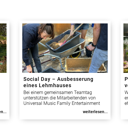
Social Day – Ausbesserung
P
eines Lehmhauses
v
Bei einem gemeinsamen Teamtag
W
unterstützen die Mitarbeitenden von
e
Universal Music Family Entertainment
e
us
die Spielplatzinitiative Marzahn e.V. Auf
O
n...
weiterlesen...
dem Abenteuer-Umweltspielplatz
m
Marzahn Nord wurde das dortige
a
Lehmhaus ausgebessert und neu
u