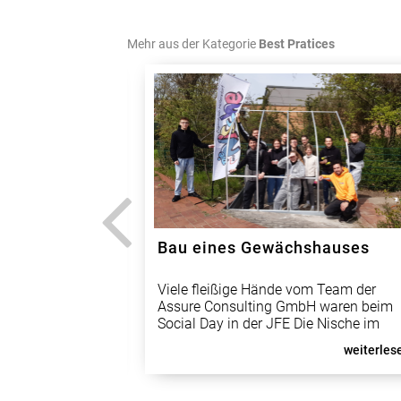
Mehr aus der Kategorie
Best Pratices
bergpark
Bau eines Gewächshauses
fleißig mit
Viele fleißige Hände vom Team der
aren es
Assure Consulting GmbH waren beim
rnehmen
Social Day in der JFE Die Nische im
r Wahlheimat
Einsatz. Das zehnköpfige Team kam a
weiterlesen...
weiterlese
bringen und
ganz Deutschland und engagierte sich
en. Gemeinsam
tatkräftig, um dem Jugendclub mittels
szentrum
Spende ein neues Gewächshaus zu