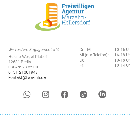
Wir fördern Engagement e.V.
Di + Mi:
10‑16 U
Mi (nur Telefon):
16‑18 U
Helene‑Weigel‑Platz 6
Do:
10‑18 U
12681 Berlin
Fr:
10‑14 U
030‑76 23 65 00
0151‑21001848
kontakt@fwa-mh.de