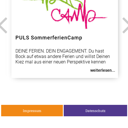
PULS SommerferienCamp
DEINE FERIEN. DEIN ENGAGEMENT. Du hast
Bock auf etwas andere Ferien und willst Deinen
Kiez mal aus einer neuen Perspektive kennen
lernen? Du bist zwischen 14 und 25 Jahre alt?
weiterlesen...
Dann freu Dich auf das PULS Camp für junges
Engagement Marzahn-Hellersdorf. Zusammen
mit Deinen Freunden und ander
Impressum
Datenschutz