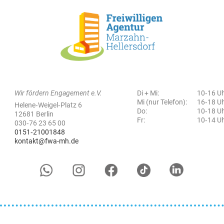
Wir fördern Engagement e.V.
Di + Mi:
10‑16 U
Mi (nur Telefon):
16‑18 U
Helene‑Weigel‑Platz 6
Do:
10‑18 U
12681 Berlin
Fr:
10‑14 U
030‑76 23 65 00
0151‑21001848
kontakt@fwa-mh.de