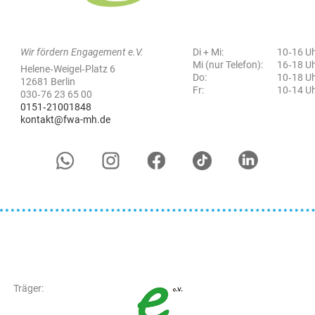
Wir fördern Engagement e.V.
Di + Mi:
10‑16 U
Mi (nur Telefon):
16‑18 U
Helene‑Weigel‑Platz 6
Do:
10‑18 U
12681 Berlin
Fr:
10‑14 U
030‑76 23 65 00
0151‑21001848
kontakt@fwa-mh.de
Träger: